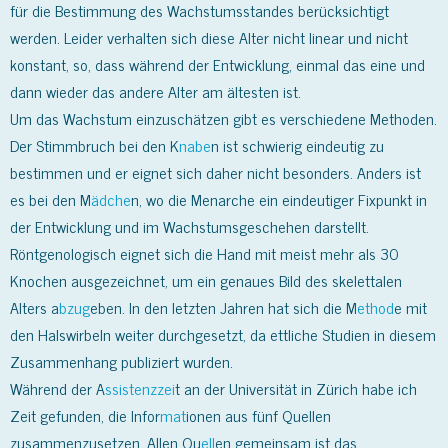
für die Bestimmung des Wachstumsstandes berücksichtigt
werden. Leider verhalten sich diese Alter nicht linear und nicht
konstant, so, dass während der Entwicklung, einmal das eine und
dann wieder das andere Alter am ältesten ist.
Um das Wachstum einzuschätzen gibt es verschiedene Methoden.
Der Stimmbruch bei den K
nabe
n ist schwierig eindeutig zu
bestimmen und er eignet sich daher nicht besonders. Anders ist
es bei den M
ädche
n, wo die Menarche ein eindeutiger Fixpunkt in
der Entwicklung und im Wachstumsgeschehen darstellt.
Röntgenologisch eignet sich die Hand mit meist mehr als 30
Knochen ausgezeichnet, um ein genaues Bild des skelettalen
Alters a
bzug
eben. In den letzten Jahren hat sich die M
ethod
e mit
den Halswirbeln weiter durchgesetzt, da ettliche Studien in diesem
Zusammenhang publiziert wurden.
Während der A
ssistenzzei
t an der Universität in Zürich habe ich
Zeit gefunden, die Infor
mat
ionen aus fünf Quellen
zusammenzusetzen. Allen Qu
ell
en gemeinsam ist das